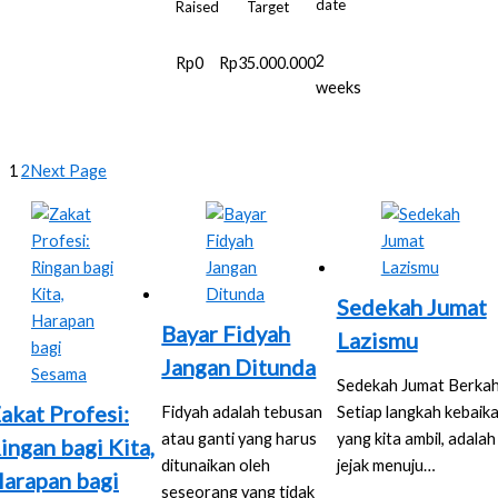
date
Raised
Target
2
Rp0
Rp35.000.000
weeks
1
2
Next Page
Sedekah Jumat
Bayar Fidyah
Lazismu
Jangan Ditunda
Sedekah Jumat Berka
akat Profesi:
Fidyah adalah tebusan
Setiap langkah kebaik
atau ganti yang harus
yang kita ambil, adalah
ingan bagi Kita,
ditunaikan oleh
jejak menuju…
arapan bagi
seseorang yang tidak