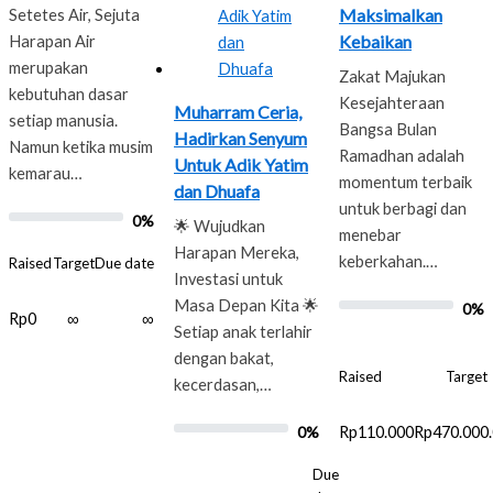
Maksimalkan
Setetes Air, Sejuta
Kebaikan
Harapan Air
merupakan
Zakat Majukan
kebutuhan dasar
Kesejahteraan
Muharram Ceria,
setiap manusia.
Bangsa Bulan
Hadirkan Senyum
Namun ketika musim
Ramadhan adalah
Untuk Adik Yatim
kemarau…
momentum terbaik
dan Dhuafa
untuk berbagi dan
0%
🌟 Wujudkan
menebar
Harapan Mereka,
keberkahan.…
Raised
Target
Due date
Investasi untuk
Masa Depan Kita 🌟
0%
Rp0
∞
∞
Setiap anak terlahir
dengan bakat,
Raised
Target
kecerdasan,…
Rp110.000
Rp470.000
0%
Due