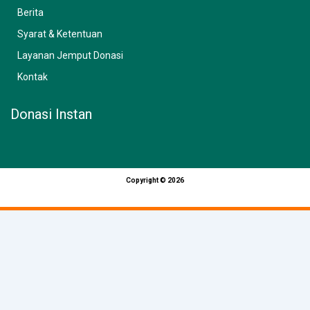
o
r
e
Berita
k
a
Syarat & Ketentuan
Layanan Jemput Donasi
m
Kontak
Donasi Instan
Copyright © 2026