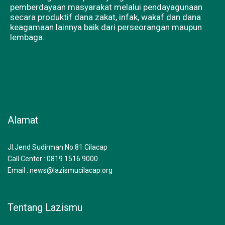
pemberdayaan masyarakat melalui pendayagunaan
secara produktif dana zakat, infak, wakaf dan dana
keagamaan lainnya baik dari perseorangan maupun
lembaga.
F
I
Y
a
n
o
Alamat
c
s
u
e
t
t
Jl.Jend Sudirman No.81 Cilacap
Call Center : 0819 1516 9000
b
a
u
Email : news@lazismucilacap.org
o
g
b
Tentang Lazismu