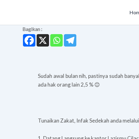
Skip
to
Ho
content
Bagikan :
Sudah awal bulan nih, pastinya sudah banyak 
ada hak orang lain 2,5 % 😊
Tunaikan Zakat, Infak Sedekah anda melalui
1. Datang Langsung ke kantor Lazismu Cilaca