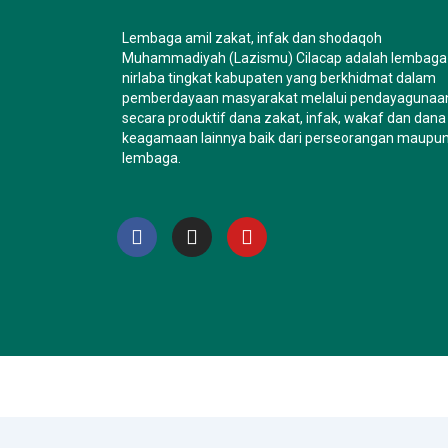
Lembaga amil zakat, infak dan shodaqoh
Muhammadiyah (Lazismu) Cilacap adalah lembaga
nirlaba tingkat kabupaten yang berkhidmat dalam
pemberdayaan masyarakat melalui pendayagunaa
secara produktif dana zakat, infak, wakaf dan dana
keagamaan lainnya baik dari perseorangan maupu
lembaga.
F
I
Y
a
n
o
c
s
u
e
t
t
b
a
u
o
g
b
o
r
e
k
a
m