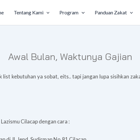
me
Tentang Kami
Program
Panduan Zakat
Awal Bulan, Waktunya Gajian
list kebutuhan ya sobat, eits.. tapi jangan lupa sisihkan za
 Lazismu Cilacap dengan cara :
p di Jl. Jend. Sudirman No.81 Cilacap