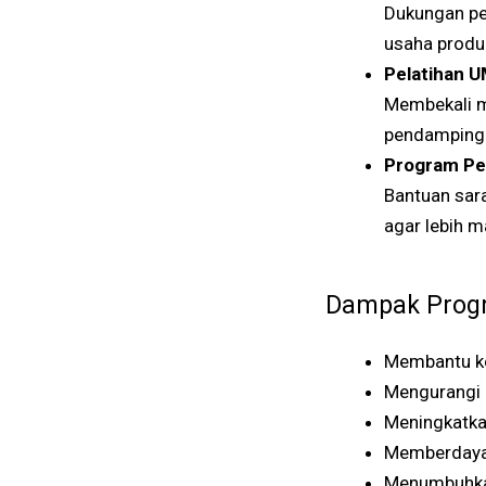
Dukungan pe
usaha produk
Pelatihan 
Membekali ma
pendampinga
Program Pet
Bantuan sara
agar lebih m
Dampak Prog
Membantu ke
Mengurangi 
Meningkatka
Memberdayaka
Menumbuhkan