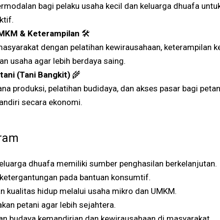
rmodalan bagi pelaku usaha kecil dan keluarga dhuafa un
tif.
UMKM & Keterampilan
🛠️
syarakat dengan pelatihan kewirausahaan, keterampilan ker
n usaha agar lebih berdaya saing.
ani (Tani Bangkit)
🌾
na produksi, pelatihan budidaya, dan akses pasar bagi petan
andiri secara ekonomi.
ram
luarga dhuafa memiliki sumber penghasilan berkelanjutan.
ketergantungan pada bantuan konsumtif.
n kualitas hidup melalui usaha mikro dan UMKM.
n petani agar lebih sejahtera.
 budaya kemandirian dan kewirausahaan di masyarakat.