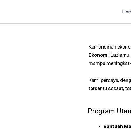
Skip
to
Ho
content
Kemandirian ekono
Ekonomi
, Lazismu
mampu meningkatkan
Kami percaya, deng
terbantu sesaat, te
Program Uta
Bantuan Mo