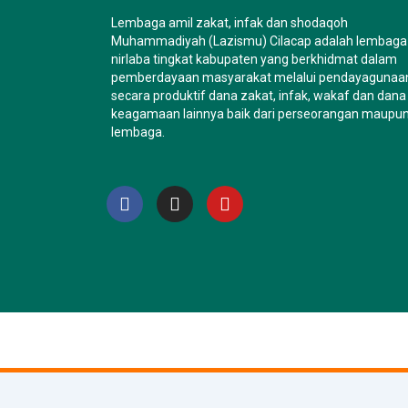
Lembaga amil zakat, infak dan shodaqoh
Muhammadiyah (Lazismu) Cilacap adalah lembaga
nirlaba tingkat kabupaten yang berkhidmat dalam
pemberdayaan masyarakat melalui pendayagunaa
secara produktif dana zakat, infak, wakaf dan dana
keagamaan lainnya baik dari perseorangan maupu
lembaga.
F
I
Y
a
n
o
c
s
u
e
t
t
b
a
u
o
g
b
o
r
e
k
a
m