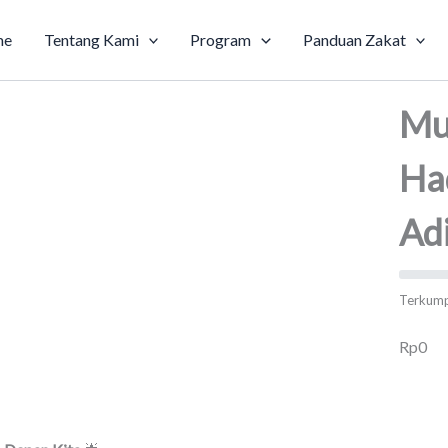
me
Tentang Kami
Program
Panduan Zakat
Mu
Ha
Ad
Terkum
Rp0