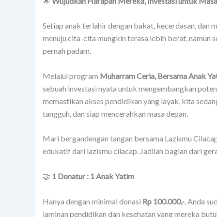
🌟
Wujudkan Harapan Mereka, Investasi untuk Masa
Setiap anak terlahir dengan bakat, kecerdasan, dan 
menuju cita-cita mungkin terasa lebih berat, namun 
pernah padam.
Melalui program
Muharram Ceria, Bersama Anak Ya
sebuah investasi nyata untuk mengembangkan potensi
memastikan akses pendidikan yang layak, kita seda
tangguh, dan siap mencerahkan masa depan.
Mari bergandengan tangan bersama Lazismu Cilacap
edukatif dari lazismu cilacap. Jadilah bagian dari ge
🤝
1 Donatur : 1 Anak Yatim
Hanya dengan minimal donasi
Rp 100.000,-
, Anda su
jaminan pendidikan dan kesehatan yang mereka butuh