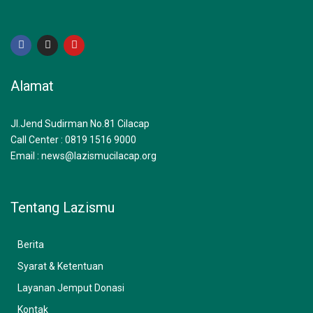
F
I
Y
a
n
o
c
s
u
e
t
t
b
a
u
Alamat
o
g
b
o
r
e
k
a
m
Jl.Jend Sudirman No.81 Cilacap
Call Center : 0819 1516 9000
Email : news@lazismucilacap.org
Tentang Lazismu
Berita
Syarat & Ketentuan
Layanan Jemput Donasi
Kontak