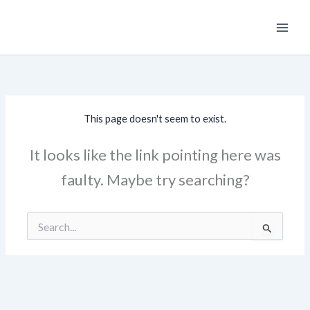
Skip
Main
to
Men
content
This page doesn't seem to exist.
It looks like the link pointing here was
faulty. Maybe try searching?
Search
for: