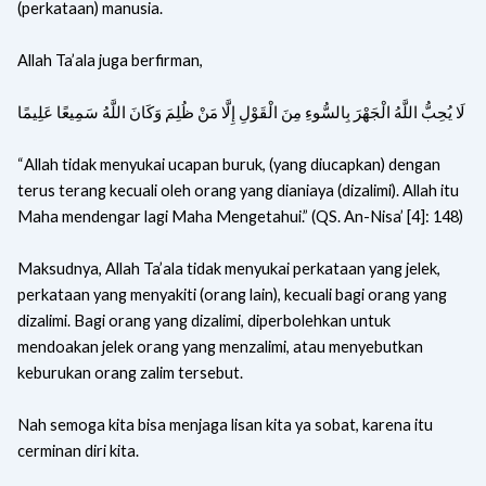
(perkataan) manusia.
Allah Ta’ala juga berfirman,
لَا يُحِبُّ اللَّهُ الْجَهْرَ بِالسُّوءِ مِنَ الْقَوْلِ إِلَّا مَنْ ظُلِمَ وَكَانَ اللَّهُ سَمِيعًا عَلِيمًا
“Allah tidak menyukai ucapan buruk, (yang diucapkan) dengan
terus terang kecuali oleh orang yang dianiaya (dizalimi). Allah itu
Maha mendengar lagi Maha Mengetahui.” (QS. An-Nisa’ [4]: 148)
Maksudnya, Allah Ta’ala tidak menyukai perkataan yang jelek,
perkataan yang menyakiti (orang lain), kecuali bagi orang yang
dizalimi. Bagi orang yang dizalimi, diperbolehkan untuk
mendoakan jelek orang yang menzalimi, atau menyebutkan
keburukan orang zalim tersebut.
Nah semoga kita bisa menjaga lisan kita ya sobat, karena itu
cerminan diri kita.