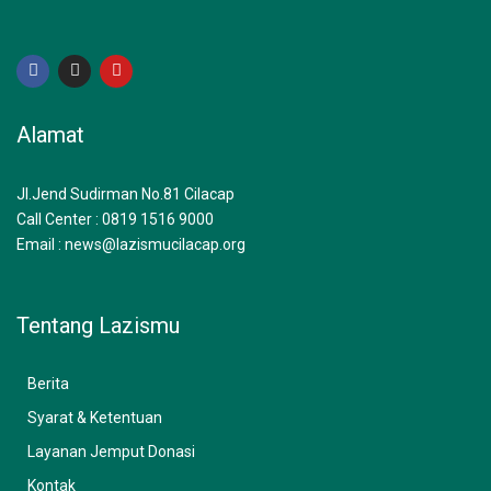
F
I
Y
a
n
o
c
s
u
e
t
t
b
a
u
Alamat
o
g
b
o
r
e
k
a
m
Jl.Jend Sudirman No.81 Cilacap
Call Center : 0819 1516 9000
Email : news@lazismucilacap.org
Tentang Lazismu
Berita
Syarat & Ketentuan
Layanan Jemput Donasi
Kontak