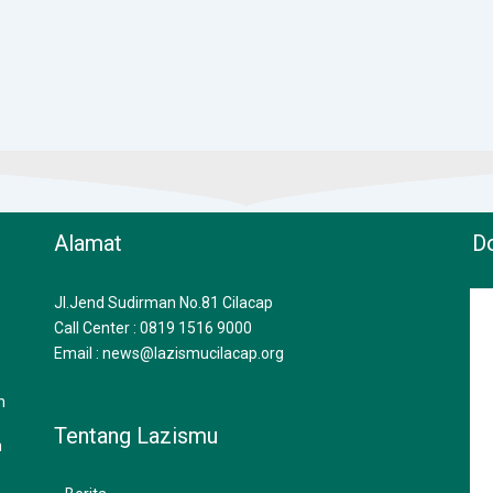
Alamat
Do
Jl.Jend Sudirman No.81 Cilacap
Call Center : 0819 1516 9000
Email : news@lazismucilacap.org
n
Tentang Lazismu
n