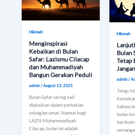
Hikmah
Hikmah
Menginspirasi
Lanjut
Kebaikan di Bulan
Bulan 
Safar: Lazismu Cilacap
Tetap 
dan Muhammadiyah
Jangan
Bangun Gerakan Peduli
admin
/
Au
admin
/
August 13, 2025
Tetap Is
Bulan Safar sering kali
Kebaikan
diabaikan dalam perhatian
bahwa bu
sebagian umat. Namun bagi
bulan ke
LAZIS Muhammadiyah
berikutn
Cilacap, bulan ini adalah
semanga