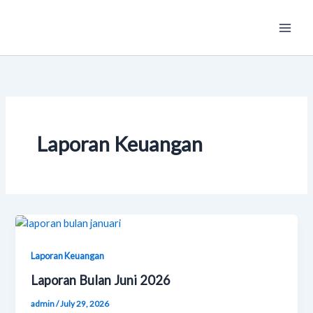
Skip
Main
to
Men
content
Laporan Keuangan
Laporan Keuangan
Laporan Bulan Juni 2026
admin
/
July 29, 2026