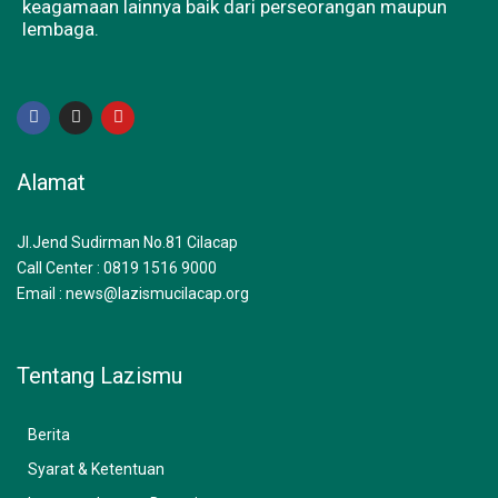
keagamaan lainnya baik dari perseorangan maupun
lembaga.
F
I
Y
a
n
o
c
s
u
e
t
t
b
a
u
Alamat
o
g
b
o
r
e
k
a
m
Jl.Jend Sudirman No.81 Cilacap
Call Center : 0819 1516 9000
Email : news@lazismucilacap.org
Tentang Lazismu
Berita
Syarat & Ketentuan