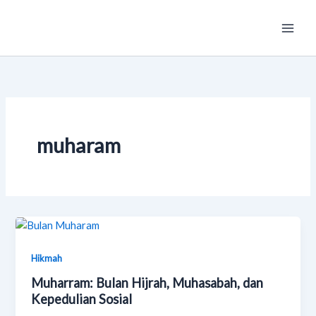
Skip
Main
to
Men
content
muharam
Hikmah
Muharram: Bulan Hijrah, Muhasabah, dan
Kepedulian Sosial