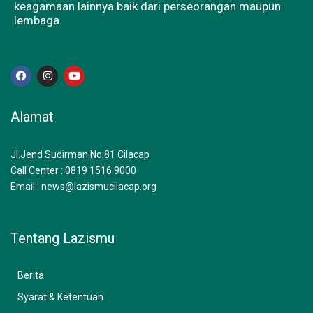
keagamaan lainnya baik dari perseorangan maupun
lembaga.
F
I
Y
a
n
o
c
s
u
e
t
t
b
a
u
Alamat
o
g
b
o
r
e
k
a
m
Jl.Jend Sudirman No.81 Cilacap
Call Center : 0819 1516 9000
Email : news@lazismucilacap.org
Tentang Lazismu
Berita
Syarat & Ketentuan