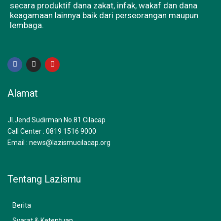
secara produktif dana zakat, infak, wakaf dan dana
keagamaan lainnya baik dari perseorangan maupun
lembaga.
F
I
Y
a
n
o
c
s
u
e
t
t
b
a
u
Alamat
o
g
b
o
r
e
k
a
m
Jl.Jend Sudirman No.81 Cilacap
Call Center : 0819 1516 9000
Email : news@lazismucilacap.org
Tentang Lazismu
Berita
Syarat & Ketentuan