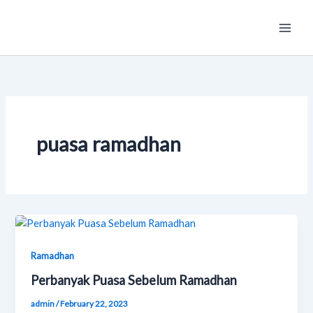
Skip
Main
to
Men
content
puasa ramadhan
Ramadhan
Perbanyak Puasa Sebelum Ramadhan
admin
/
February 22, 2023