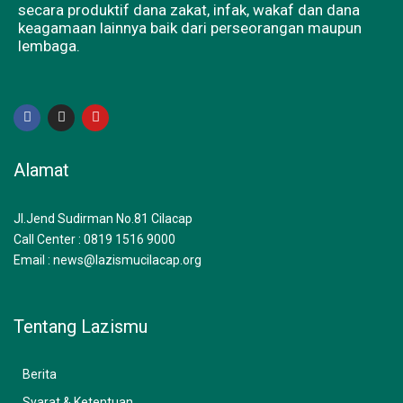
secara produktif dana zakat, infak, wakaf dan dana
keagamaan lainnya baik dari perseorangan maupun
lembaga.
F
I
Y
a
n
o
c
s
u
e
t
t
b
a
u
Alamat
o
g
b
o
r
e
k
a
m
Jl.Jend Sudirman No.81 Cilacap
Call Center : 0819 1516 9000
Email : news@lazismucilacap.org
Tentang Lazismu
Berita
Syarat & Ketentuan