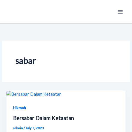
Skip
Main
to
Men
content
sabar
Hikmah
Bersabar Dalam Ketaatan
admin
/
July 7, 2023