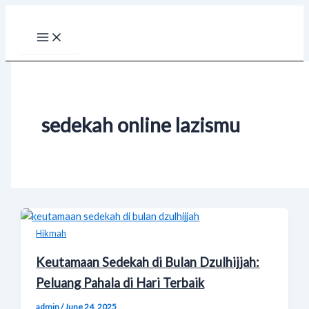
Main
Skip
Menu
to
content
sedekah online lazismu
Hikmah
Keutamaan Sedekah di Bulan Dzulhijjah:
Peluang Pahala di Hari Terbaik
admin
/
June 24, 2025