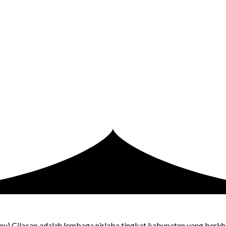
u) Cilacap adalah lembaga nirlaba tingkat kabupaten yang ber