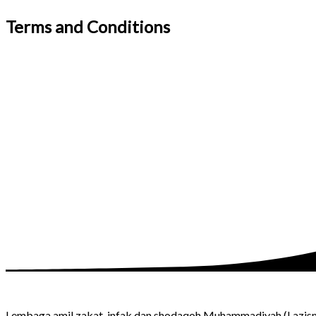
Terms and Conditions
Lembaga amil zakat, infak dan shodaqoh Muhammadiyah (Lazism