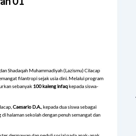
yah 01
 dan Shadaqah Muhammadiyah (Lazismu) Cilacap
gat filantropi sejak usia dini. Melalui program
lurkan sebanyak
100 kaleng infaq
kepada siswa-
lacap,
Caesario D.A.
, kepada dua siswa sebagai
ng di halaman sekolah dengan penuh semangat dan
ter dermawan dan peduli sosial pada anak-anak