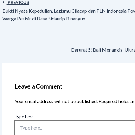
PREVIOUS
Bukti Nyata Kepedulian, Lazismu Cilacap dan PLN Indonesia Po
Warga Pesisir di Desa Sidaurip Binangun
Darurat!!! Bali Menangis: Ulu
Leave a Comment
Your email address will not be published.
Required fields 
Type here..