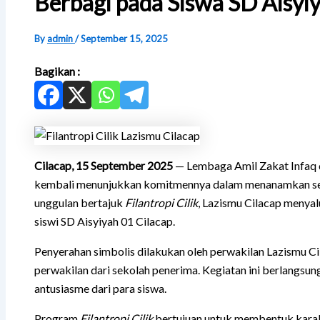
Berbagi pada Siswa SD Aisyi
By
admin
/
September 15, 2025
Bagikan :
Cilacap, 15 September 2025
— Lembaga Amil Zakat Infaq
kembali menunjukkan komitmennya dalam menanamkan seman
unggulan bertajuk
Filantropi Cilik
, Lazismu Cilacap menya
siswi SD Aisyiyah 01 Cilacap.
Penyerahan simbolis dilakukan oleh perwakilan Lazismu Ci
perwakilan dari sekolah penerima. Kegiatan ini berlangsu
antusiasme dari para siswa.
Program
Filantropi Cilik
bertujuan untuk membentuk karak