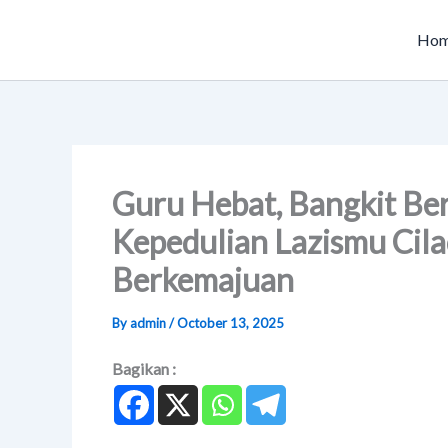
Skip
to
Ho
content
Guru Hebat, Bangkit Be
Kepedulian Lazismu Cil
Berkemajuan
By
admin
/
October 13, 2025
Bagikan :