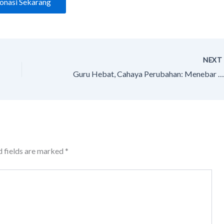
onasi Sekarang
NEX
Guru Hebat, Cahaya Perubahan: Menebar Manfaat Bersama Lazismu Cilacap
d fields are marked
*