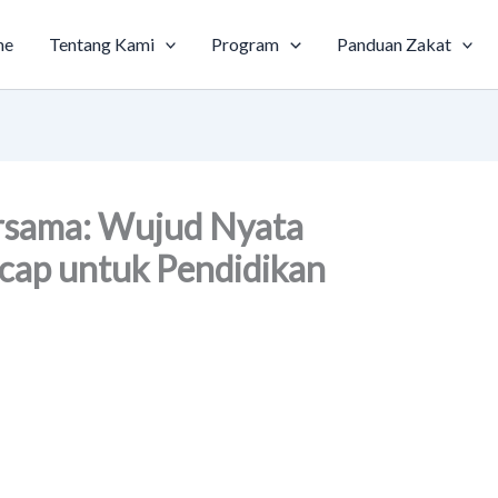
me
Tentang Kami
Program
Panduan Zakat
rsama: Wujud Nyata
acap untuk Pendidikan