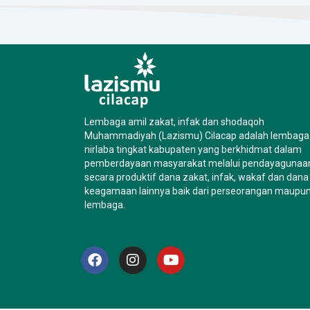
Lembaga amil zakat, infak dan shodaqoh
Muhammadiyah (Lazismu) Cilacap adalah lembaga
nirlaba tingkat kabupaten yang berkhidmat dalam
pemberdayaan masyarakat melalui pendayagunaa
secara produktif dana zakat, infak, wakaf dan dana
keagamaan lainnya baik dari perseorangan maupu
lembaga.
F
I
Y
a
n
o
c
s
u
e
t
t
b
a
u