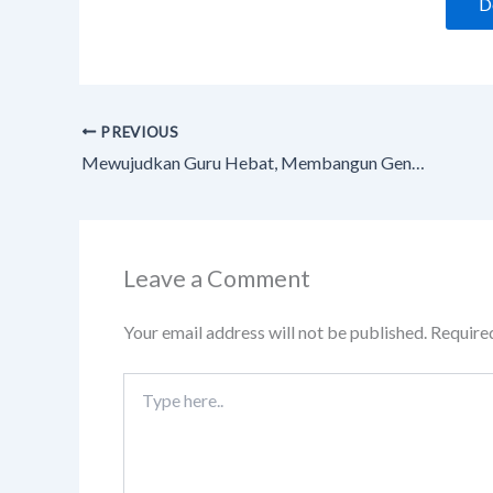
D
PREVIOUS
Mewujudkan Guru Hebat, Membangun Generasi Hebat: Kiprah Lazismu Cilacap dalam Peduli Pendidikan
Leave a Comment
Your email address will not be published.
Require
Type
here..