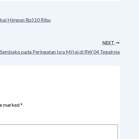
akai Himpun Rp510 Ribu
NEXT
 Sembako pada Peringatan Isra Mi’raj di RW 04 Tegalreja
are marked
*