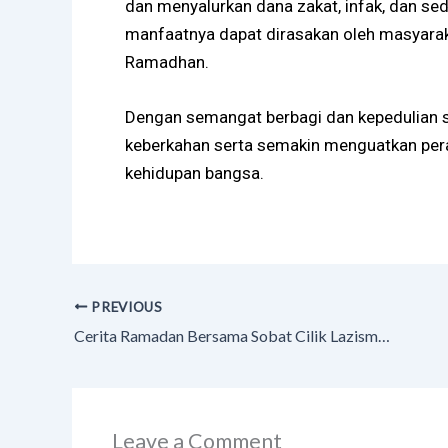
dan menyalurkan dana zakat, infak, dan s
manfaatnya dapat dirasakan oleh masyarak
Ramadhan.
Dengan semangat berbagi dan kepedulian s
keberkahan serta semakin menguatkan pera
kehidupan bangsa.
PREVIOUS
Cerita Ramadan Bersama Sobat Cilik Lazismu Cilacap: 124 Anak Yatim Terima Santunan di Hotel Sindoro
Leave a Comment