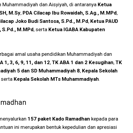
oh Muhammadiyah dan Aisyiyah, di antaranya
Ketua
 SH, M.Sy
,
PDA Cilacap Ibu Rowaidah, S.Ag., M.MPd
,
lacap Joko Budi Santosa, S.Pd., M.Pd
,
Ketua PAUD
, S.Pd., M.MPd
, serta
Ketua IGABA Kabupaten
 berbagai amal usaha pendidikan Muhammadiyah dan
1, 3, 6, 9, 11, dan 12
,
TK ABA 1 dan 2 Kesugihan
,
TK
adiyah 5 dan SD Muhammadiyah 8
,
Kepala Sekolah
, serta
Kepala Sekolah MTs Muhammadiyah
.
Ramadhan
 menyalurkan
157 paket Kado Ramadhan
kepada para
antuan ini merupakan bentuk kepedulian dan apresiasi