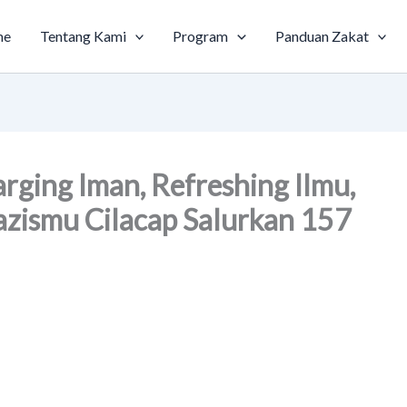
me
Tentang Kami
Program
Panduan Zakat
ging Iman, Refreshing Ilmu,
zismu Cilacap Salurkan 157