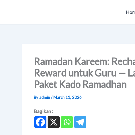
Skip
to
Ho
content
Ramadan Kareem: Rechar
Reward untuk Guru — La
Paket Kado Ramadhan
By
admin
/
March 11, 2026
Bagikan :