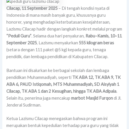
Cilacap, 11 September 2025
– Di tengah kondisi nyata di
Indonesia di mana masih banyak guru, khususnya guru
honorer, yang menghadapi keterbatasan kesejahteraan,
Lazismu Cilacap hadir dengan langkah konkret melalui program
“Peduli Guru”
. Selama dua hari penyaluran,
Rabu–Kamis, 10–11
September 2025
, Lazismu menyalurkan
555 kilogram beras
(setara dengan 111 paket @5 kg) kepada guru, tenaga
pendidik, dan lembaga pendidikan di Kabupaten Cilacap.
Bantuan ini disalurkan ke berbagai sekolah dan lembaga
pendidikan Muhammadiyah, seperti
TK ABA 12, TK ABA 9, TK
ABA 6, PAUD Istiqomah, MTS Muhammadiyah, SD Aisyiyah 1
Cilacap, TK ABA 1 dan 2 Kesugihan, hingga TK ABA Adipala
.
Selain itu, penerima juga mencakup
marbot Masjid Furqon
di Jl.
Jenderal Sudirman.
Ketua Lazismu Cilacap menegaskan bahwa program ini
merupakan bentuk kepedulian terhadap para guru yang tidak