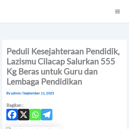
Skip
Main
to
Men
content
Peduli Kesejahteraan Pendidik,
Lazismu Cilacap Salurkan 555
Kg Beras untuk Guru dan
Lembaga Pendidikan
By
admin
/
September 11, 2025
Bagikan :