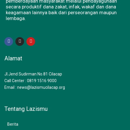
pemberdayaan masyarakat melalui pendayagunaan
secara produktif dana zakat, infak, wakaf dan dana
keagamaan lainnya baik dari perseorangan maupun
lembaga.
F
I
Y
a
n
o
c
s
u
e
t
t
b
a
u
Alamat
o
g
b
o
r
e
k
a
m
Jl.Jend Sudirman No.81 Cilacap
Call Center : 0819 1516 9000
Email : news@lazismucilacap.org
Tentang Lazismu
Berita