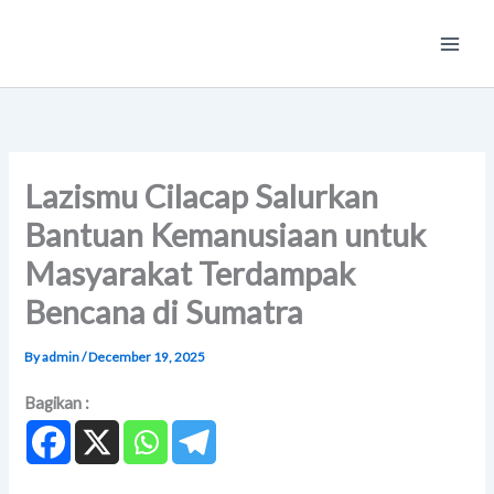
Skip
Main
to
Men
content
Lazismu Cilacap Salurkan
Bantuan Kemanusiaan untuk
Masyarakat Terdampak
Bencana di Sumatra
By
admin
/
December 19, 2025
Bagikan :