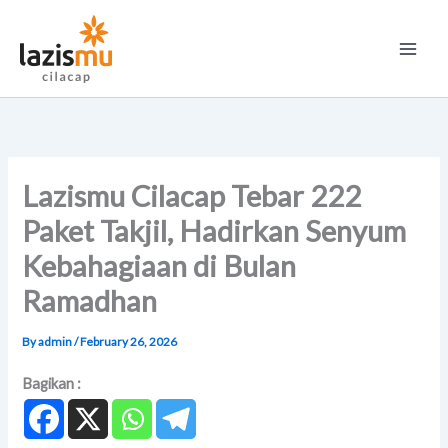
Skip
Main
to
Men
content
Lazismu Cilacap Tebar 222
Paket Takjil, Hadirkan Senyum
Kebahagiaan di Bulan
Ramadhan
By
admin
/
February 26, 2026
Bagikan :