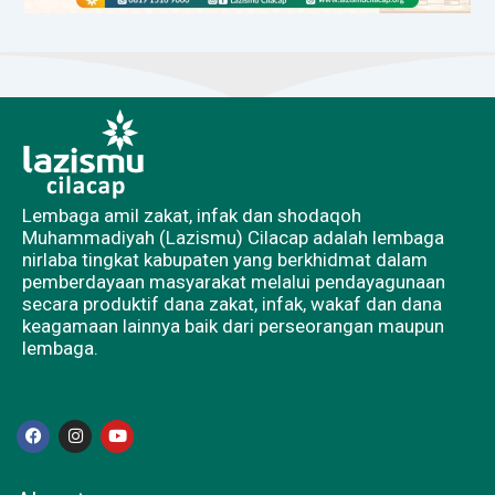
Lembaga amil zakat, infak dan shodaqoh
Muhammadiyah (Lazismu) Cilacap adalah lembaga
nirlaba tingkat kabupaten yang berkhidmat dalam
pemberdayaan masyarakat melalui pendayagunaan
secara produktif dana zakat, infak, wakaf dan dana
keagamaan lainnya baik dari perseorangan maupun
lembaga.
F
I
Y
a
n
o
c
s
u
e
t
t
b
a
u