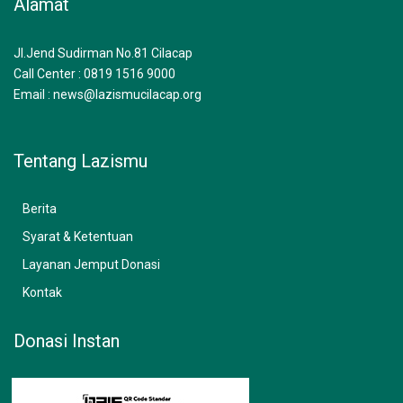
Alamat
o
g
b
o
r
e
k
a
m
Jl.Jend Sudirman No.81 Cilacap
Call Center : 0819 1516 9000
Email : news@lazismucilacap.org
Tentang Lazismu
Berita
Syarat & Ketentuan
Layanan Jemput Donasi
Kontak
Donasi Instan