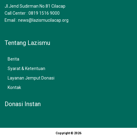
m
Jl.Jend Sudirman No.81 Cilacap
Call Center : 0819 1516 9000
Email : news@lazismucilacap.org
Tentang Lazismu
Berita
Syarat & Ketentuan
Layanan Jemput Donasi
Kontak
Donasi Instan
Copyright © 2026