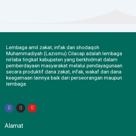
Lembaga amil zakat, infak dan shodaqoh
Muhammadiyah (Lazismu) Cilacap adalah lembaga
nirlaba tingkat kabupaten yang berkhidmat dalam
pemberdayaan masyarakat melalui pendayagunaan
secara produktif dana zakat, infak, wakaf dan dana
keagamaan lainnya baik dari perseorangan maupun
lembaga.
F
I
Y
a
n
o
c
s
u
e
t
t
b
a
u
Alamat
o
g
b
o
r
e
k
a