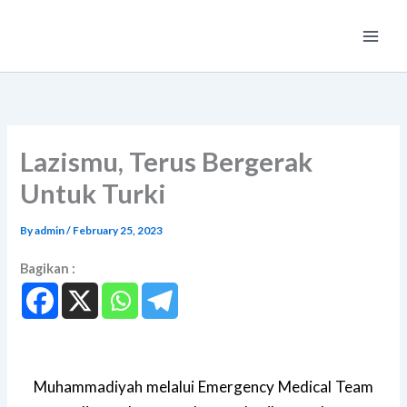
Skip
Main
to
Men
content
Lazismu, Terus Bergerak
Untuk Turki
By
admin
/
February 25, 2023
Bagikan :
Muhammadiyah melalui Emergency Medical Team