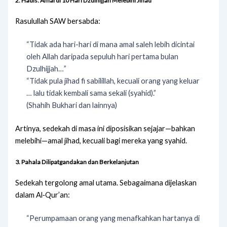
2.
Hadis: Amal di 10 Hari Dzulhijjah Melebihi Jihad
Rasulullah SAW bersabda:
“Tidak ada hari-hari di mana amal saleh lebih dicintai
oleh Allah daripada sepuluh hari pertama bulan
Dzulhijjah…”
“Tidak pula jihad fi sabilillah, kecuali orang yang keluar
… lalu tidak kembali sama sekali (syahid).”
(Shahih Bukhari dan lainnya)
Artinya, sedekah di masa ini diposisikan sejajar—bahkan
melebihi—amal jihad, kecuali bagi mereka yang syahid.
3. Pahala Dilipatgandakan dan Berkelanjutan
Sedekah tergolong amal utama. Sebagaimana dijelaskan
dalam Al‑Qur’an:
“Perumpamaan orang yang menafkahkan hartanya di