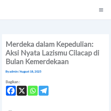
Skip
Main
to
Men
content
Merdeka dalam Kepedulian:
Aksi Nyata Lazismu Cilacap di
Bulan Kemerdekaan
By
admin
/
August 18, 2025
Bagikan :