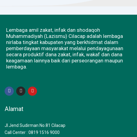
Lembaga amil zakat, infak dan shodaqoh
Muhammadiyah (Lazismu) Cilacap adalah lembaga
nirlaba tingkat kabupaten yang berkhidmat dalam
pemberdayaan masyarakat melalui pendayagunaan
secara produktif dana zakat, infak, wakaf dan dana
keagamaan lainnya baik dari perseorangan maupun
lembaga.
F
I
Y
a
n
o
c
s
u
e
t
t
b
a
u
Alamat
o
g
b
o
r
e
k
a
m
Jl.Jend Sudirman No.81 Cilacap
Call Center : 0819 1516 9000