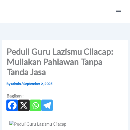
Skip
Main
to
Men
content
Peduli Guru Lazismu Cilacap:
Muliakan Pahlawan Tanpa
Tanda Jasa
By
admin
/
September 2, 2025
Bagikan :