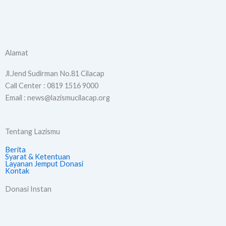
F
I
Y
a
n
o
Alamat
c
s
u
Jl.Jend Sudirman No.81 Cilacap
Call Center : 0819 1516 9000
e
t
t
Email : news@lazismucilacap.org
b
a
u
Tentang Lazismu
o
g
b
Berita
Syarat & Ketentuan
o
r
e
Layanan Jemput Donasi
Kontak
k
a
Donasi Instan
m