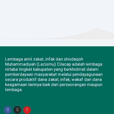
Lembaga amil zakat, infak dan shodaqoh
Muhammadiyah (Lazismu) Cilacap adalah lembaga
nirlaba tingkat kabupaten yang berkhidmat dalam
pemberdayaan masyarakat melalui pendayagunaan
secara produktif dana zakat, infak, wakaf dan dana
keagamaan lainnya baik dari perseorangan maupun
lembaga.
F
I
Y
a
n
o
c
s
u