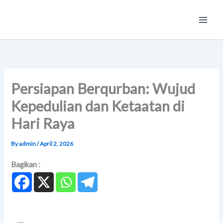
Skip
Main
to
Men
content
Persiapan Berqurban: Wujud
Kepedulian dan Ketaatan di
Hari Raya
By
admin
/
April 2, 2026
Bagikan :