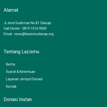
e
t
t
b
a
u
Alamat
o
g
b
o
r
e
k
a
m
Jl.Jend Sudirman No.81 Cilacap
Call Center : 0819 1516 9000
Email : news@lazismucilacap.org
Tentang Lazismu
Berita
Syarat & Ketentuan
Layanan Jemput Donasi
Kontak
Donasi Instan