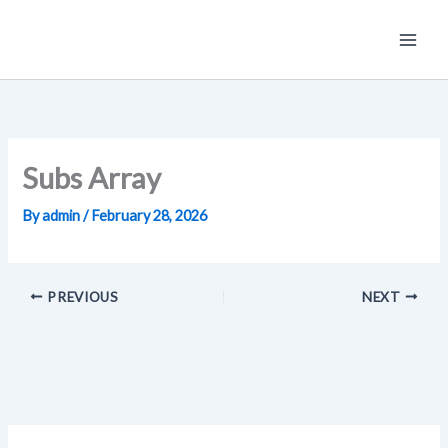
Skip
Main
to
Men
content
Subs Array
By
admin
/
February 28, 2026
PREVIOUS
NEXT