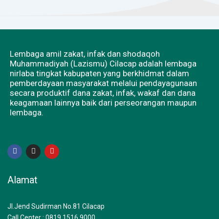
Lembaga amil zakat, infak dan shodaqoh
Muhammadiyah (Lazismu) Cilacap adalah lembaga
nirlaba tingkat kabupaten yang berkhidmat dalam
pemberdayaan masyarakat melalui pendayagunaan
secara produktif dana zakat, infak, wakaf dan dana
keagamaan lainnya baik dari perseorangan maupun
lembaga.
F
I
Y
a
n
o
c
s
u
e
t
t
b
a
u
Alamat
o
g
b
o
r
e
k
a
m
Jl.Jend Sudirman No.81 Cilacap
Call Center : 0819 1516 9000