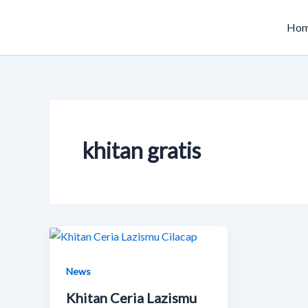
Skip
to
Ho
content
khitan gratis
News
Khitan Ceria Lazismu