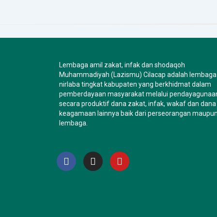
Lembaga amil zakat, infak dan shodaqoh
Muhammadiyah (Lazismu) Cilacap adalah lembaga
nirlaba tingkat kabupaten yang berkhidmat dalam
pemberdayaan masyarakat melalui pendayagunaa
secara produktif dana zakat, infak, wakaf dan dana
keagamaan lainnya baik dari perseorangan maupu
lembaga.
F
I
Y
a
n
o
c
s
u
e
t
t
b
a
u
o
g
b
o
r
e