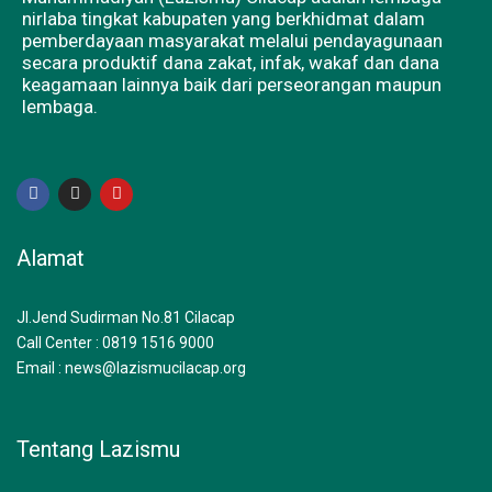
nirlaba tingkat kabupaten yang berkhidmat dalam
pemberdayaan masyarakat melalui pendayagunaan
secara produktif dana zakat, infak, wakaf dan dana
keagamaan lainnya baik dari perseorangan maupun
lembaga.
F
I
Y
a
n
o
c
s
u
e
t
t
b
a
u
Alamat
o
g
b
o
r
e
k
a
m
Jl.Jend Sudirman No.81 Cilacap
Call Center : 0819 1516 9000
Email : news@lazismucilacap.org
Tentang Lazismu