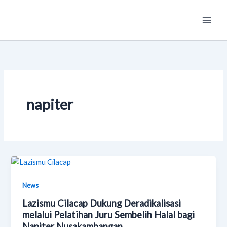
Skip
Main
to
Men
content
napiter
News
Lazismu Cilacap Dukung Deradikalisasi
melalui Pelatihan Juru Sembelih Halal bagi
Napiter Nusakambangan