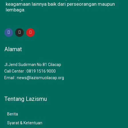
keagamaan lainnya baik dari perseorangan maupun
lembaga.
F
I
Y
a
n
o
c
s
u
e
t
t
b
a
u
Alamat
o
g
b
o
r
e
k
a
m
Jl.Jend Sudirman No.81 Cilacap
Call Center : 0819 1516 9000
Email : news@lazismucilacap.org
Tentang Lazismu
Berita
Syarat & Ketentuan