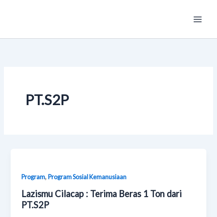
Skip
Main
to
Men
content
PT.S2P
,
Program
Program Sosial Kemanusiaan
Lazismu Cilacap : Terima Beras 1 Ton dari
PT.S2P