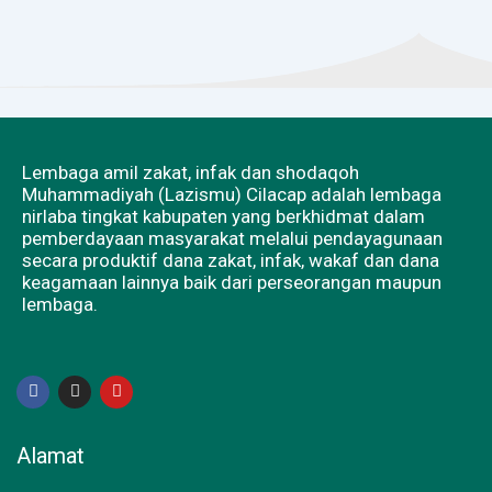
Lembaga amil zakat, infak dan shodaqoh
Muhammadiyah (Lazismu) Cilacap adalah lembaga
nirlaba tingkat kabupaten yang berkhidmat dalam
pemberdayaan masyarakat melalui pendayagunaan
secara produktif dana zakat, infak, wakaf dan dana
keagamaan lainnya baik dari perseorangan maupun
lembaga.
F
I
Y
a
n
o
c
s
u
e
t
t
b
a
u
Alamat
o
g
b
o
r
e
k
a