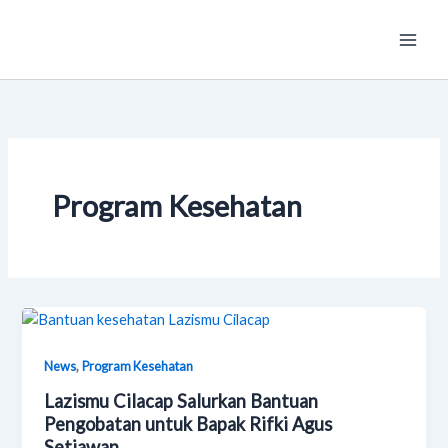
Skip
Main
to
Men
content
Program Kesehatan
,
News
Program Kesehatan
Lazismu Cilacap Salurkan Bantuan
Pengobatan untuk Bapak Rifki Agus
Setiawan