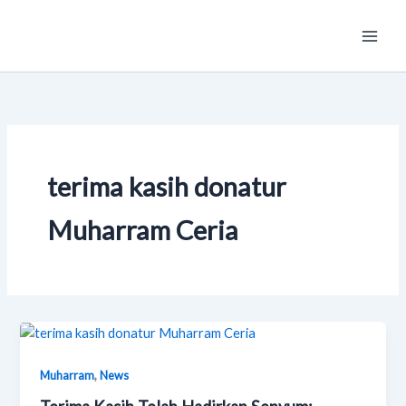
Skip
Main
to
Men
content
terima kasih donatur
Muharram Ceria
,
Muharram
News