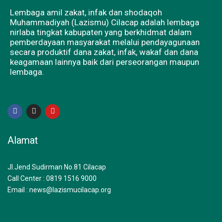
Lembaga amil zakat, infak dan shodaqoh
Muhammadiyah (Lazismu) Cilacap adalah lembaga
nirlaba tingkat kabupaten yang berkhidmat dalam
pemberdayaan masyarakat melalui pendayagunaan
secara produktif dana zakat, infak, wakaf dan dana
keagamaan lainnya baik dari perseorangan maupun
lembaga.
F
I
Y
a
n
o
c
s
u
e
t
t
b
a
u
Alamat
o
g
b
o
r
e
k
a
m
Jl.Jend Sudirman No.81 Cilacap
Call Center : 0819 1516 9000
Email : news@lazismucilacap.org