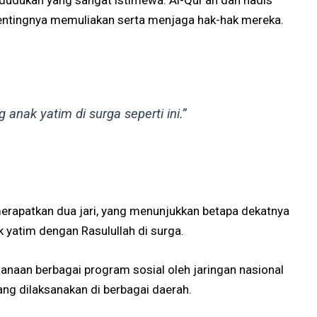
edudukan yang sangat istimewa. Al-Qur’an dan hadis
nekankan pentingnya memuliakan serta menjaga hak-hak mereka.
nak yatim di surga seperti ini.”
rapatkan dua jari, yang menunjukkan betapa dekatnya
 yatim dengan Rasulullah di surga.
anaan berbagai program sosial oleh jaringan nasional
ng dilaksanakan di berbagai daerah.