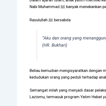
Dalam ajaran Islam, anak yatim memiliki k
Nabi Muhammad ﷺ banyak me
Rasulullah ﷺ bersabda:
“Aku dan orang yang menanggung a
(HR. Bukhari)
Beliau kemudian mengisyaratkan dengan me
kedudukan orang yang peduli terhadap anak
Semangat inilah yang menjadi dasar pelaks
Lazismu
, termasuk program Yatim Hebat ya