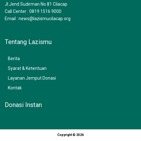
m
Jl.Jend Sudirman No.81 Cilacap
Call Center : 0819 1516 9000
Email : news@lazismucilacap.org
Tentang Lazismu
Berita
Syarat & Ketentuan
Layanan Jemput Donasi
Kontak
Donasi Instan
Copyright © 2026