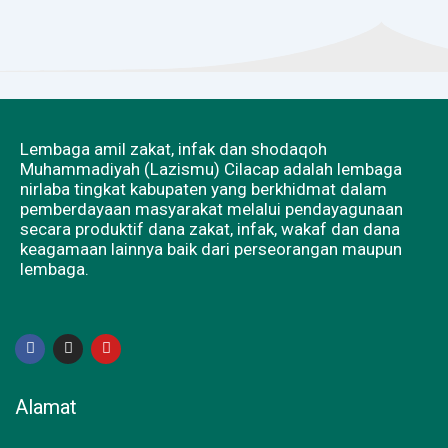
Lembaga amil zakat, infak dan shodaqoh
Muhammadiyah (Lazismu) Cilacap adalah lembaga
nirlaba tingkat kabupaten yang berkhidmat dalam
pemberdayaan masyarakat melalui pendayagunaan
secara produktif dana zakat, infak, wakaf dan dana
keagamaan lainnya baik dari perseorangan maupun
lembaga.
F
I
Y
a
n
o
c
s
u
e
t
t
b
a
u
Alamat
o
g
b
o
r
e
k
a