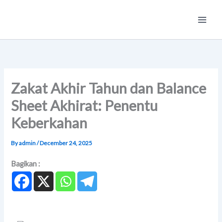
Skip
Main
to
Men
content
Zakat Akhir Tahun dan Balance
Sheet Akhirat: Penentu
Keberkahan
By
admin
/
December 24, 2025
Bagikan :