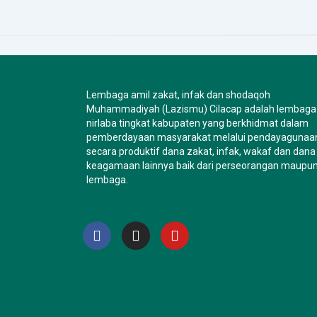
Lembaga amil zakat, infak dan shodaqoh
Muhammadiyah (Lazismu) Cilacap adalah lembaga
nirlaba tingkat kabupaten yang berkhidmat dalam
pemberdayaan masyarakat melalui pendayagunaa
secara produktif dana zakat, infak, wakaf dan dana
keagamaan lainnya baik dari perseorangan maupu
lembaga.
F
I
Y
a
n
o
c
s
u
e
t
t
b
a
u
o
g
b
o
r
e