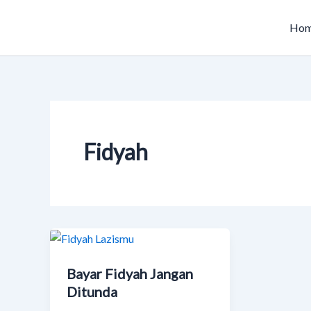
Skip
to
Ho
content
Fidyah
Bayar Fidyah Jangan
Ditunda