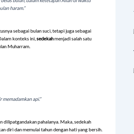
 belas bulan, dalam ketetapan Allah di waktu
ulan haram.”
snya sebagai bulan suci, tetapi juga sebagai
Dalam konteks ini,
sedekah
menjadi salah satu
bulan Muharram.
ir memadamkan api.”
kan dilipatgandakan pahalanya. Maka, sedekah
an diri dan memulai tahun dengan hati yang bersih.