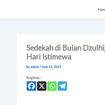
Skip
to
Ho
content
Sedekah di Bulan Dzulhij
Hari Istimewa
By
admin
/
June 23, 2025
Bagikan :