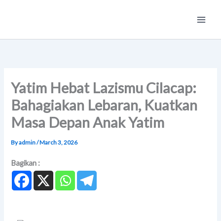
Skip
Main
to
Men
content
Yatim Hebat Lazismu Cilacap:
Bahagiakan Lebaran, Kuatkan
Masa Depan Anak Yatim
By
admin
/
March 3, 2026
Bagikan :