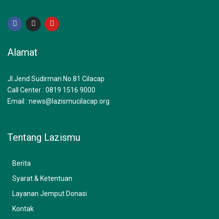
F
I
Y
a
n
o
c
s
u
e
t
t
b
a
u
Alamat
o
g
b
o
r
e
k
a
m
Jl.Jend Sudirman No.81 Cilacap
Call Center : 0819 1516 9000
Email : news@lazismucilacap.org
Tentang Lazismu
Berita
Syarat & Ketentuan
Layanan Jemput Donasi
Kontak